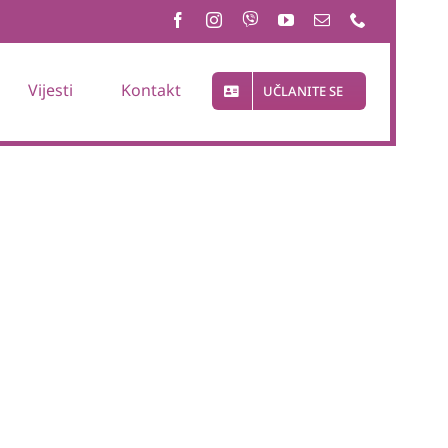
Vijesti
Kontakt
UČLANITE SE