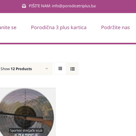
PIŠITE NAM: info@porodicetriplus.ba
anite se
Porodična 3 plus kartica
Podržite nas
Show
12 Products