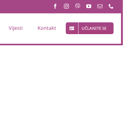
Vijesti
Kontakt
UČLANITE SE