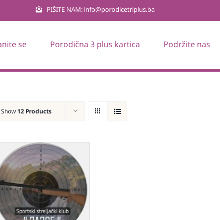
PIŠITE NAM: info@porodicetriplus.ba
anite se
Porodična 3 plus kartica
Podržite nas
Show
12 Products