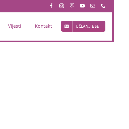
Vijesti
Kontakt
UČLANITE SE