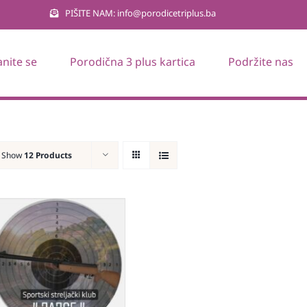
PIŠITE NAM: info@porodicetriplus.ba
anite se
Porodična 3 plus kartica
Podržite nas
Show
12 Products