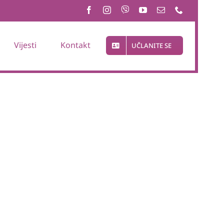
Vijesti
Kontakt
UČLANITE SE