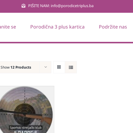
PIŠITE NAM: info@porodicetriplus.ba
anite se
Porodična 3 plus kartica
Podržite nas
Show
12 Products