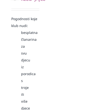
Pogodnosti koje
klub nudi:
besplatna
članarina
za
svu
djecu
iz
porodica
s
troje
ili
više
djece