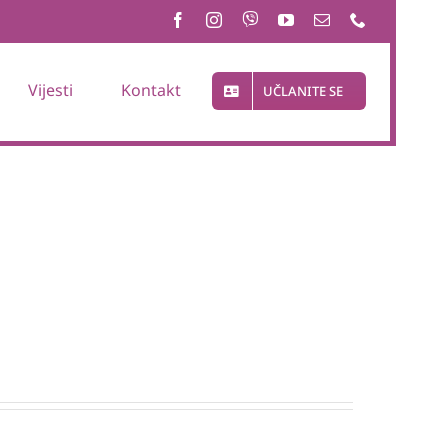
Vijesti
Kontakt
UČLANITE SE