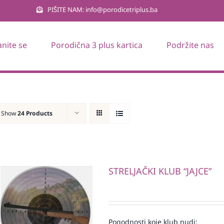
PIŠITE NAM: info@porodicetriplus.ba
anite se
Porodična 3 plus kartica
Podržite nas
Show
24 Products
STRELJAČKI KLUB “JAJCE”
Pogodnosti koje klub nudi: