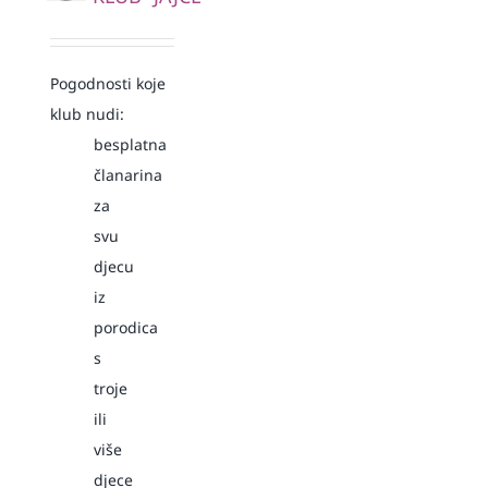
Pogodnosti koje
klub nudi:
besplatna
članarina
za
svu
djecu
iz
porodica
s
troje
ili
više
djece