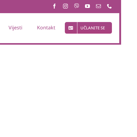
Vijesti
Kontakt
UČLANITE SE