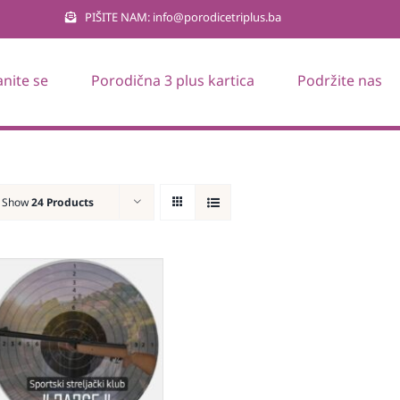
PIŠITE NAM: info@porodicetriplus.ba
anite se
Porodična 3 plus kartica
Podržite nas
Show
24 Products