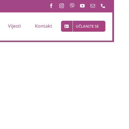
Vijesti
Kontakt
UČLANITE SE