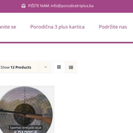
PIŠITE NAM: info@porodicetriplus.ba
anite se
Porodična 3 plus kartica
Podržite nas
Show
12 Products