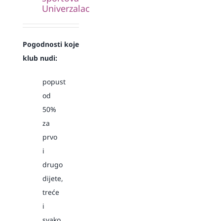
Univerzalac
Pogodnosti koje
klub nudi:
popust
od
50%
za
prvo
i
drugo
dijete,
treće
i
svako