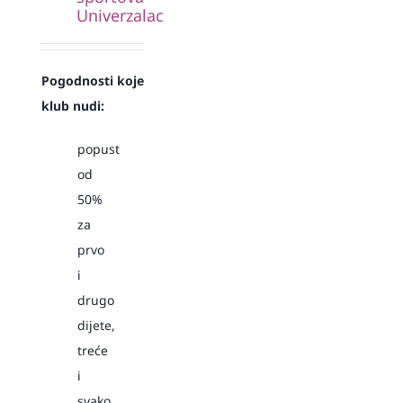
Univerzalac
Pogodnosti koje
klub nudi:
popust
od
50%
za
prvo
i
drugo
dijete,
treće
i
svako