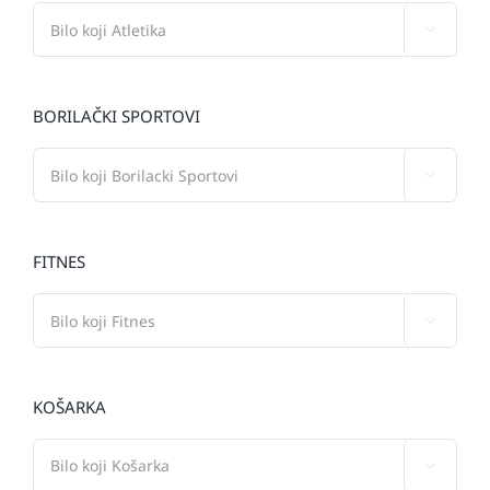

BORILAČKI SPORTOVI

FITNES

KOŠARKA
