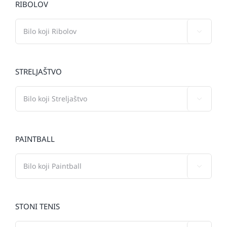
RIBOLOV

STRELJAŠTVO

PAINTBALL

STONI TENIS