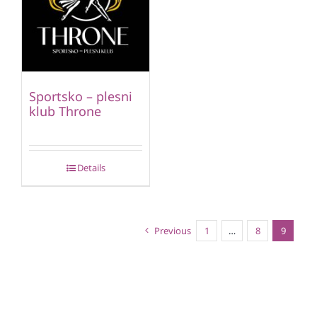
Sportsko – plesni
klub Throne
Details
Previous
1
…
8
9