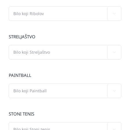

STRELJAŠTVO

PAINTBALL

STONI TENIS
