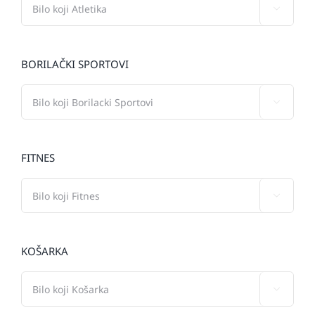

BORILAČKI SPORTOVI

FITNES

KOŠARKA
