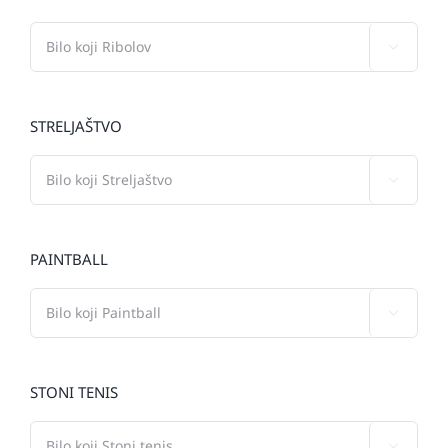

STRELJAŠTVO

PAINTBALL

STONI TENIS
