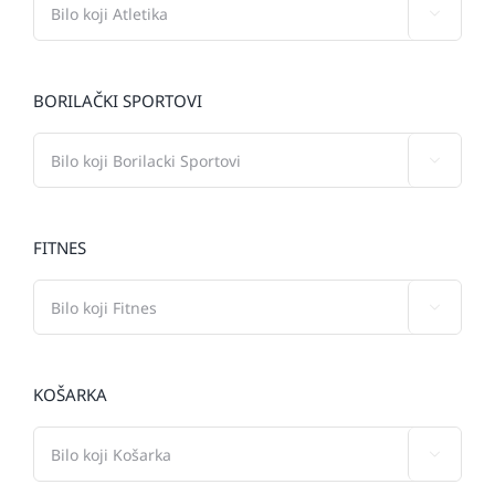

BORILAČKI SPORTOVI

FITNES

KOŠARKA
