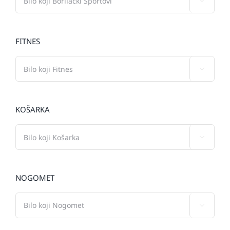

FITNES

KOŠARKA

NOGOMET
