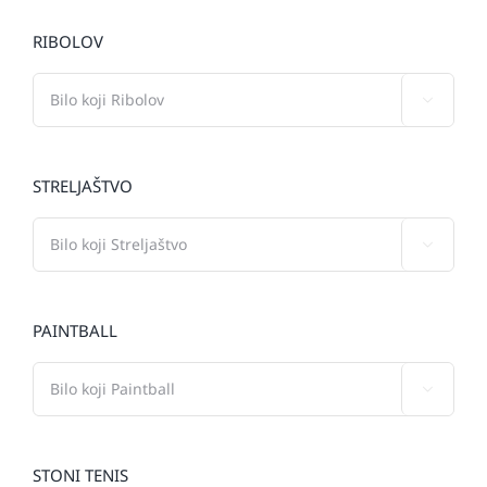
RIBOLOV

STRELJAŠTVO

PAINTBALL

STONI TENIS