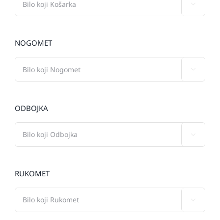

NOGOMET

ODBOJKA

RUKOMET
