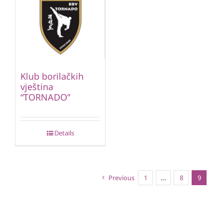
Klub borilačkih
vještina
“TORNADO”
Details
Previous
1
…
8
9