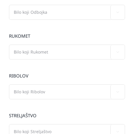

RUKOMET

RIBOLOV

STRELJAŠTVO
