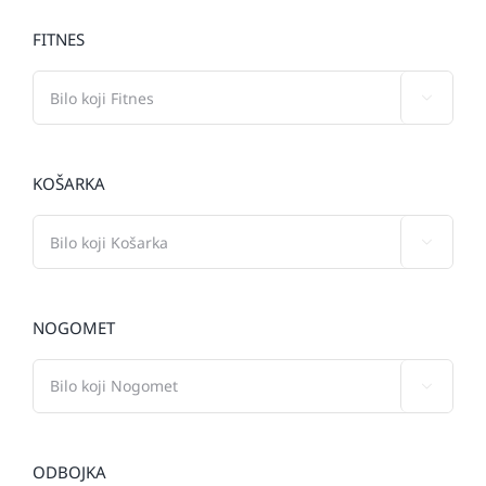
FITNES

KOŠARKA

NOGOMET

ODBOJKA