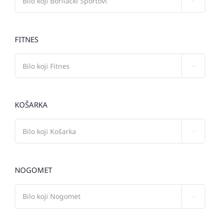

FITNES

KOŠARKA

NOGOMET
