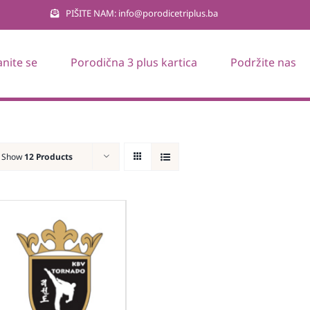
PIŠITE NAM: info@porodicetriplus.ba
anite se
Porodična 3 plus kartica
Podržite nas
Show
12 Products