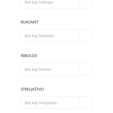

RUKOMET

RIBOLOV

STRELJAŠTVO
