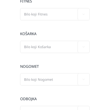
FITNES

KOŠARKA

NOGOMET

ODBOJKA