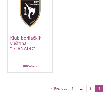
Klub borilačkih
vještina
“TORNADO”
Details
Previous
1
…
8
9