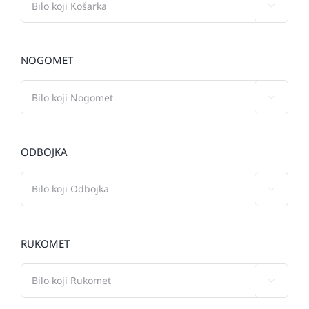

NOGOMET

ODBOJKA

RUKOMET
