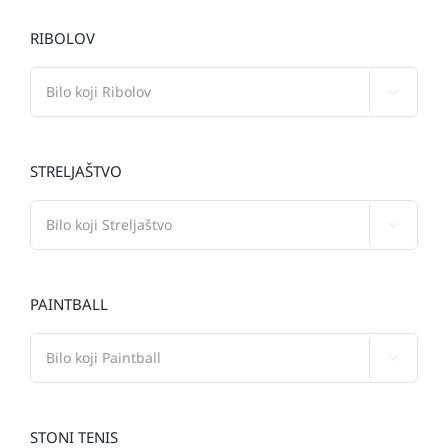
RIBOLOV

STRELJAŠTVO

PAINTBALL

STONI TENIS