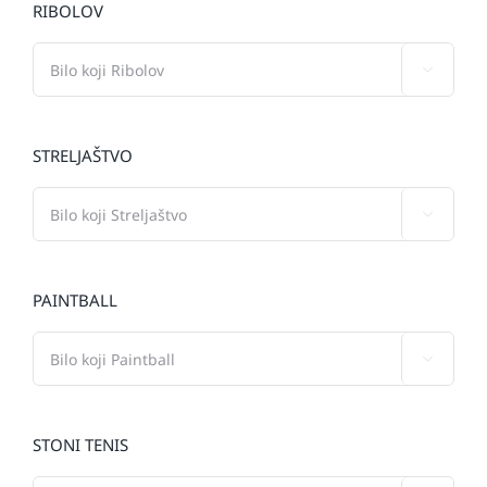
RIBOLOV

STRELJAŠTVO

PAINTBALL

STONI TENIS