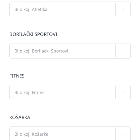

BORILAČKI SPORTOVI

FITNES

KOŠARKA
