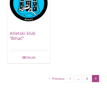
Atletski klub
“Bihać”
Details
Previous
1
…
8
9