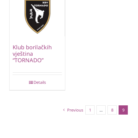
Klub borilačkih
vještina
“TORNADO”
Details
Previous
1
…
8
9