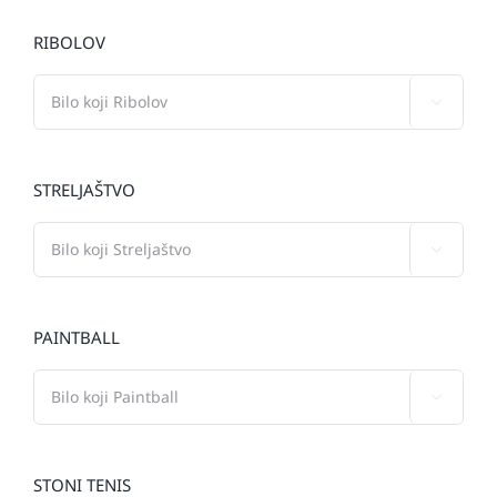
RIBOLOV

STRELJAŠTVO

PAINTBALL

STONI TENIS