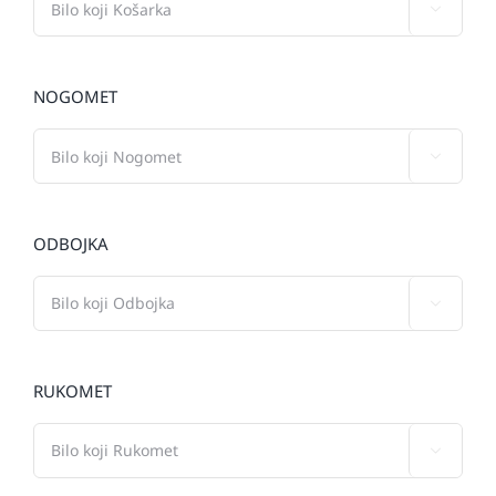

NOGOMET

ODBOJKA

RUKOMET
