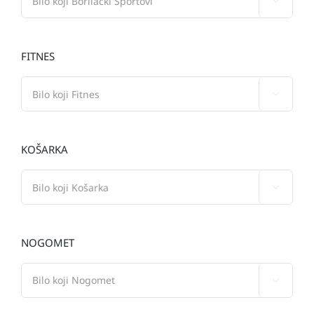

FITNES

KOŠARKA

NOGOMET
