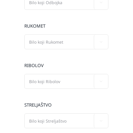

RUKOMET

RIBOLOV

STRELJAŠTVO
