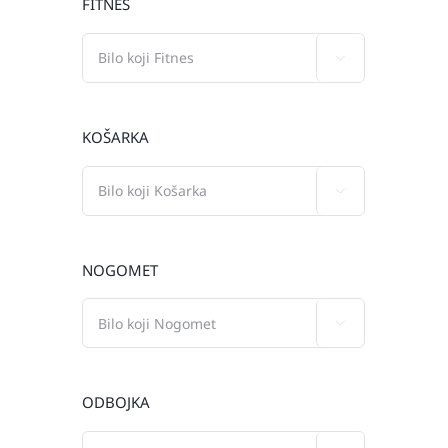
FITNES

KOŠARKA

NOGOMET

ODBOJKA