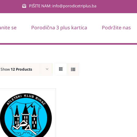
PIŠITE NAM: info@porodicetriplus.ba
anite se
Porodična 3 plus kartica
Podržite nas
Show
12 Products