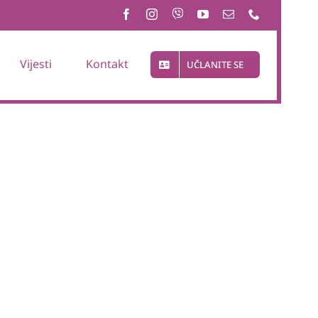
Vijesti
Kontakt
UČLANITE SE