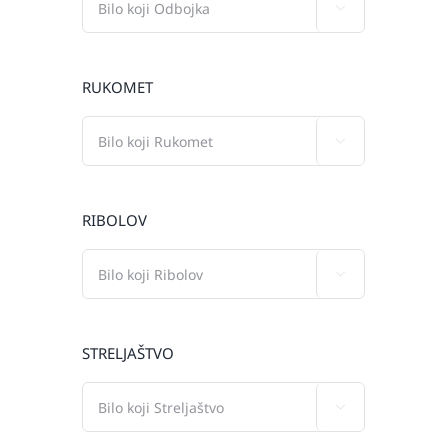

RUKOMET

RIBOLOV

STRELJAŠTVO
