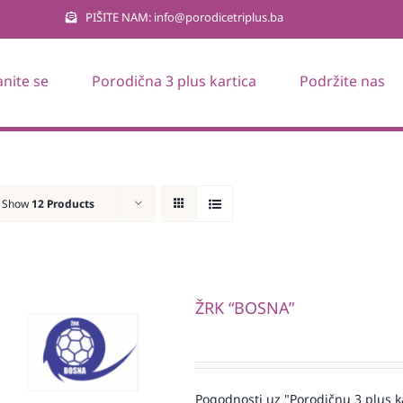
PIŠITE NAM: info@porodicetriplus.ba
anite se
Porodična 3 plus kartica
Podržite nas
Show
12 Products
ŽRK “BOSNA”
Pogodnosti uz "Porodičnu 3 plus k