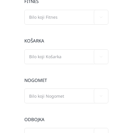
FITNES

KOŠARKA

NOGOMET

ODBOJKA