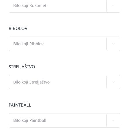

RIBOLOV

STRELJAŠTVO

PAINTBALL
