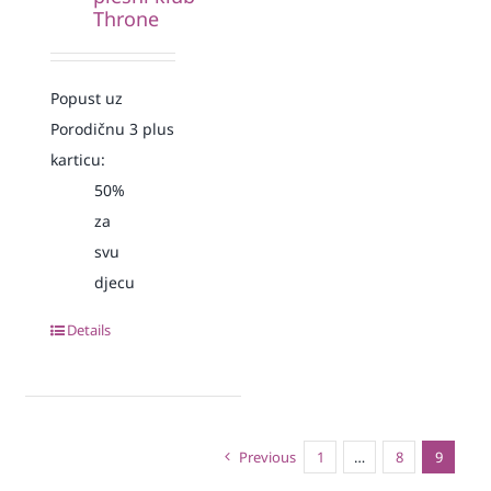
Throne
Popust uz
Porodičnu 3 plus
karticu:
50%
za
svu
djecu
Details
Previous
1
…
8
9