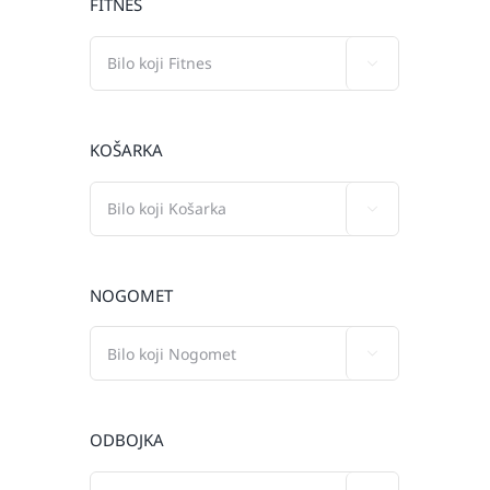
FITNES

KOŠARKA

NOGOMET

ODBOJKA