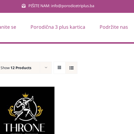
PIŠITE NAM: info@porodicetriplus.ba
anite se
Porodična 3 plus kartica
Podržite nas
Show
12 Products