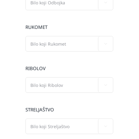

RUKOMET

RIBOLOV

STRELJAŠTVO
