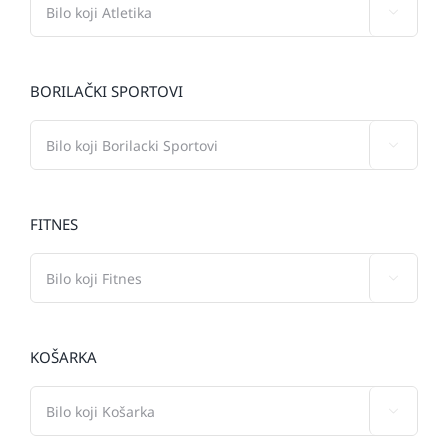

BORILAČKI SPORTOVI

FITNES

KOŠARKA
