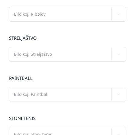

STRELJAŠTVO

PAINTBALL

STONI TENIS
