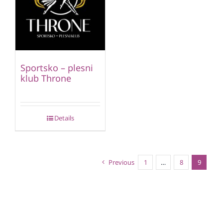
Sportsko – plesni
klub Throne
Details
Previous
1
…
8
9