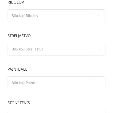
RIBOLOV

STRELJAŠTVO

PAINTBALL

STONI TENIS