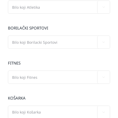

BORILAČKI SPORTOVI

FITNES

KOŠARKA
