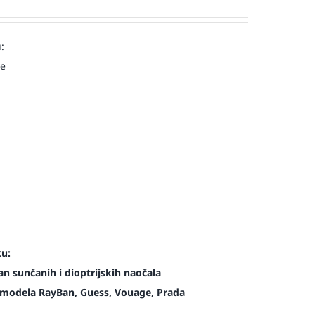
:
ve
cu:
n sunčanih i dioptrijskih naočala
modela RayBan, Guess, Vouage, Prada