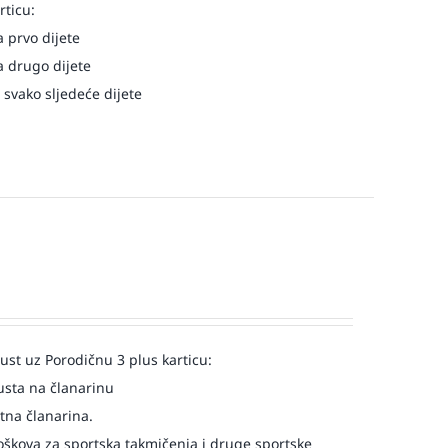
rticu:
 prvo dijete
 drugo dijete
 svako sljedeće dijete
st uz Porodičnu 3 plus karticu:
usta na članarinu
atna članarina.
oškova za sportska takmičenja i druge sportske