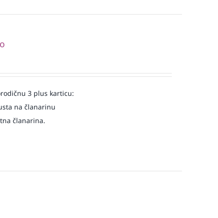
ko
rodičnu 3 plus karticu:
usta na članarinu
atna članarina.