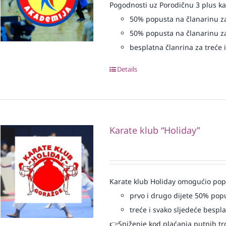
Pogodnosti uz Porodičnu 3 plus ka
50% popusta na članarinu za
50% popusta na članarinu za
besplatna članrina za treće i
Details
Karate klub “Holiday”
Karate klub Holiday omogućio popu
prvo i drugo dijete 50% pop
treće i svako sljedeće bespl
👉Sniženje kod plaćanja putnih tr