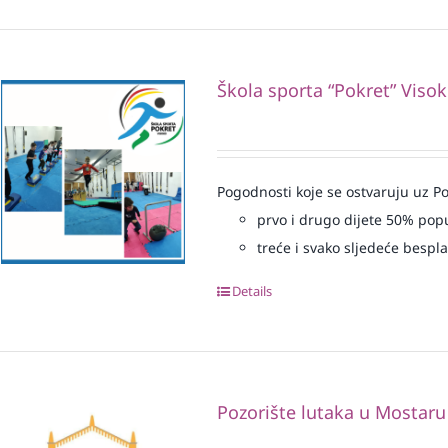
Škola sporta “Pokret” Viso
Pogodnosti koje se ostvaruju uz Po
prvo i drugo dijete 50% pop
treće i svako sljedeće bespl
Details
Pozorište lutaka u Mostaru