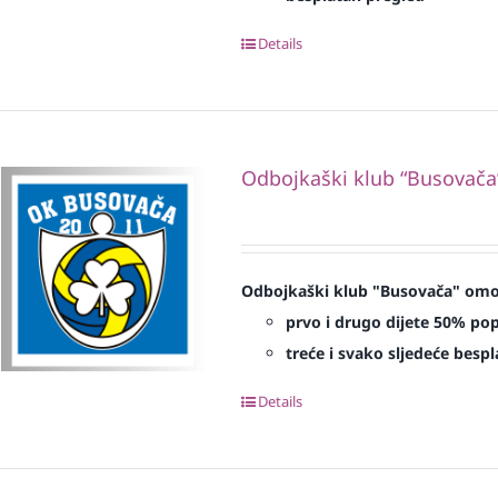
Details
Odbojkaški klub “Busovača
Odbojkaški klub "Busovača" omog
prvo i drugo dijete 50% pop
treće i svako sljedeće bespl
Details