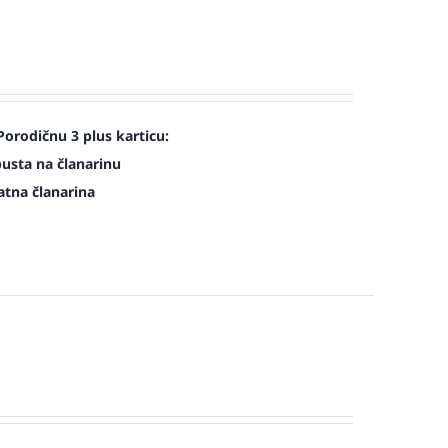
Porodičnu 3 plus karticu:
pusta na članarinu
atna članarina