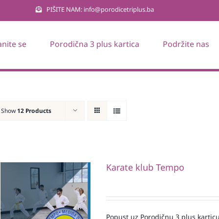
PIŠITE NAM: info@porodicetriplus.ba
anite se
Porodična 3 plus kartica
Podržite nas
Show
12 Products
Karate klub Tempo
Popust uz Porodičnu 3 plus karticu