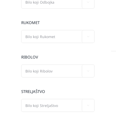

RUKOMET

RIBOLOV

STRELJAŠTVO
