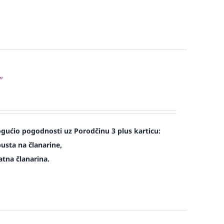
”
ućio pogodnosti uz Porodčinu 3 plus karticu:
usta na članarine,
atna članarina.