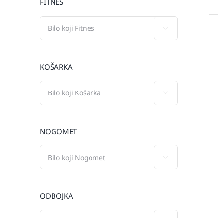
FITNES

KOŠARKA

NOGOMET

ODBOJKA