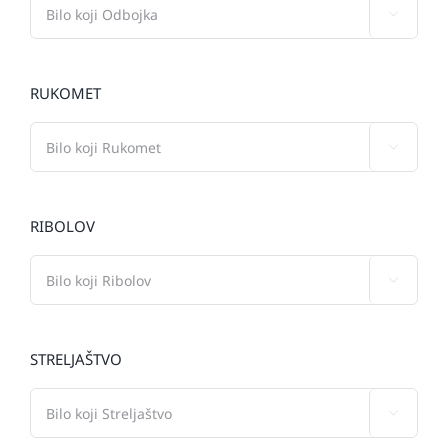

RUKOMET

RIBOLOV

STRELJAŠTVO
