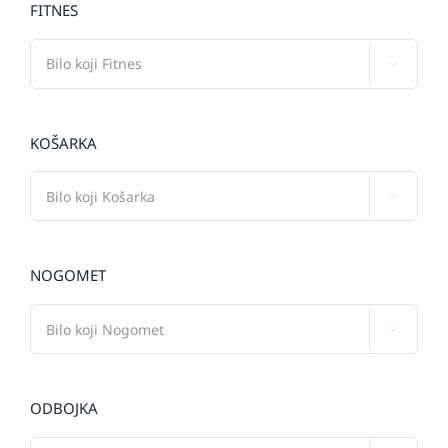
FITNES

KOŠARKA

NOGOMET

ODBOJKA