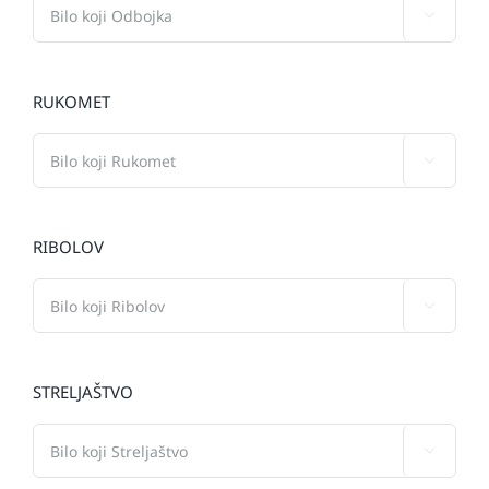

RUKOMET

RIBOLOV

STRELJAŠTVO
