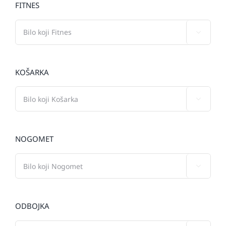
FITNES

KOŠARKA

NOGOMET

ODBOJKA