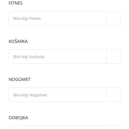
FITNES

KOŠARKA

NOGOMET

ODBOJKA