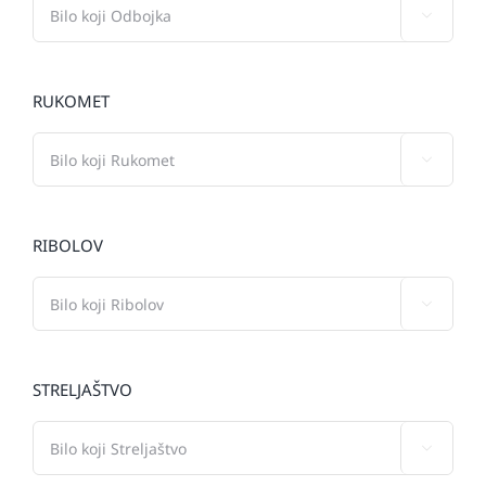

RUKOMET

RIBOLOV

STRELJAŠTVO
