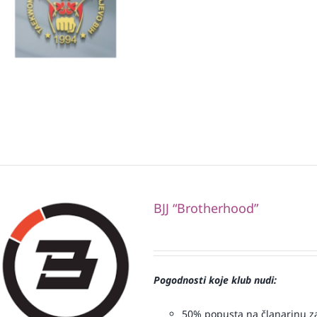
BJJ “Brotherhood”
Pogodnosti koje klub nudi:
50% popusta na članarinu za 