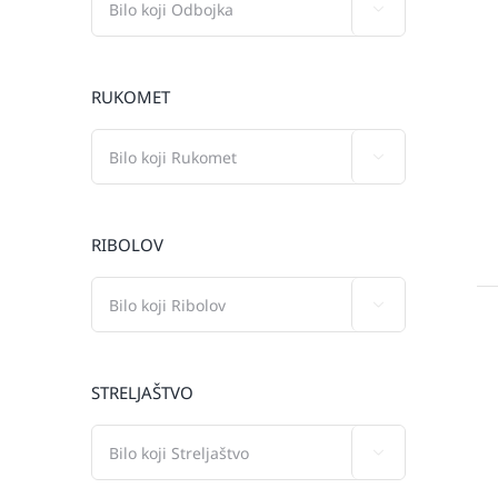

RUKOMET

RIBOLOV

STRELJAŠTVO
