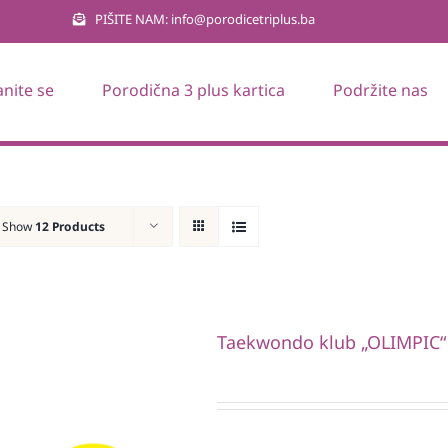
PIŠITE NAM: info@porodicetriplus.ba
anite se
Porodična 3 plus kartica
Podržite nas
Show
12 Products
Taekwondo klub „OLIMPIC“