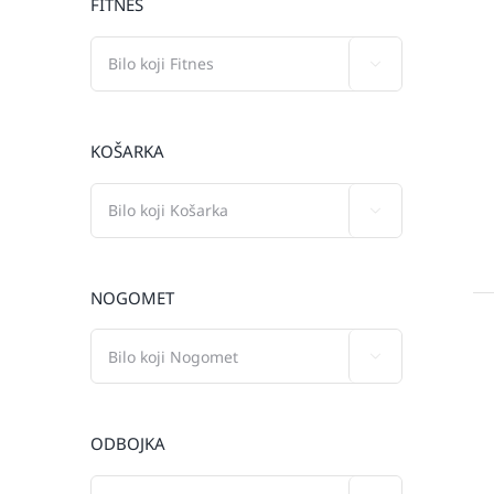
FITNES

KOŠARKA

NOGOMET

ODBOJKA