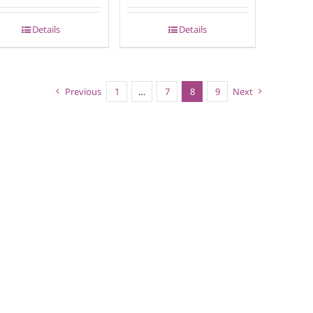
Details
Details
Previous
1
…
7
8
9
Next