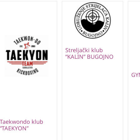
Streljački klub
“KALIN” BUGOJNO
GY
Taekwondo klub
“TAEKYON”