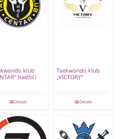
ekwondo klub
Taekwondo klub
NTAR“ Hadžići
„VICTORY“
Details
Details