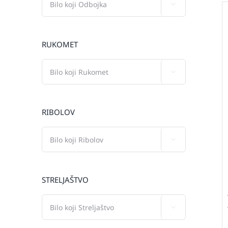

RUKOMET

RIBOLOV

STRELJAŠTVO
