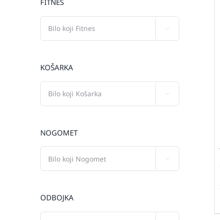
FITNES

KOŠARKA

NOGOMET

ODBOJKA