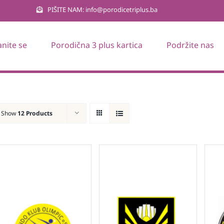
PIŠITE NAM: info@porodicetriplus.ba
anite se
Porodična 3 plus kartica
Podržite nas
Show
12 Products