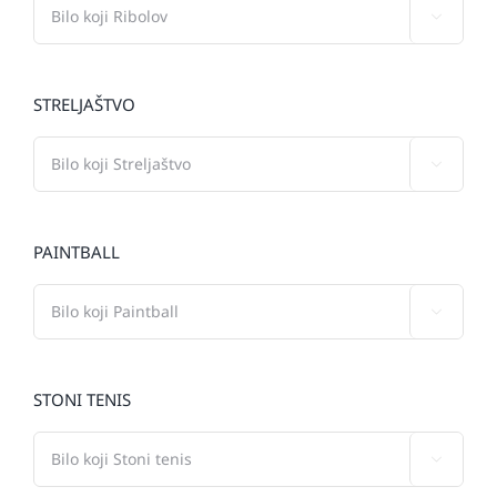

STRELJAŠTVO

PAINTBALL

STONI TENIS
