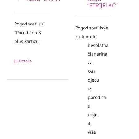
“STRIJELAC”
Pogodnosti uz
Pogodnosti koje
"Porodičnu 3
klub nudi:
plus karticu"
besplatna
članarina
Details
za
svu
djecu
iz
porodica
s
troje
ili
više