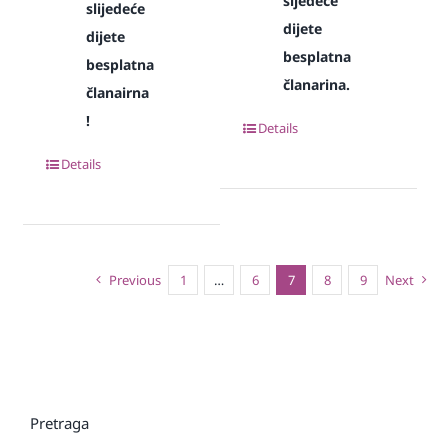
sljedeće
slijedeće
dijete
dijete
besplatna
besplatna
članarina.
članairna
!
Details
Details
Previous
1
…
6
7
8
9
Next
Pretraga