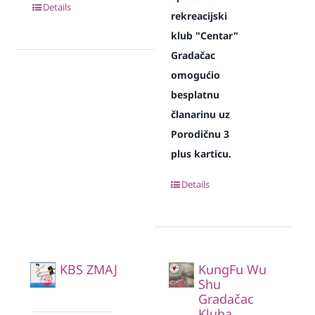
Details
rekreacijski
klub "Centar"
Gradačac
omogućio
besplatnu
članarinu uz
Porodičnu 3
plus karticu.
Details
KBS ZMAJ
KungFu Wu
Shu
Gradačac
Kluba