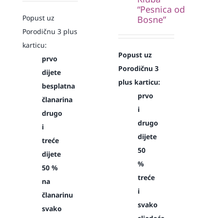
“Pesnica od
Popust uz
Bosne”
Porodičnu 3 plus
karticu:
Popust uz
prvo
Porodičnu 3
dijete
plus karticu:
besplatna
prvo
članarina
i
drugo
drugo
i
dijete
treće
50
dijete
%
50 %
treće
na
i
članarinu
svako
svako