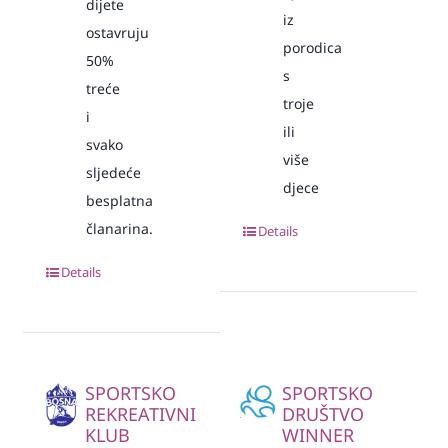
dijete
iz
ostavruju
porodica
50%
s
treće
troje
i
ili
svako
više
sljedeće
djece
besplatna
članarina.
Details
Details
SPORTSKO
SPORTSKO
REKREATIVNI
DRUŠTVO
KLUB
WINNER