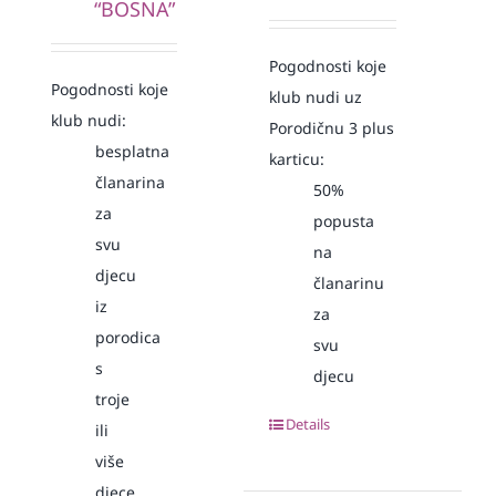
“BOSNA”
Pogodnosti koje
Pogodnosti koje
klub nudi uz
klub nudi:
Porodičnu 3 plus
besplatna
karticu:
članarina
50%
za
popusta
svu
na
djecu
članarinu
iz
za
porodica
svu
s
djecu
troje
Details
ili
više
djece