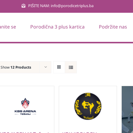
PIŠITE NAM: info@porodicetriplus.ba
anite se
Porodična 3 plus kartica
Podržite nas
Show
12 Products