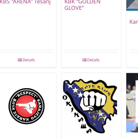
KBS “ARENA” Tešanj
KBK “GOLDEN
GLOVE”
Kar
Details
Details