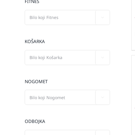
FITNES

KOŠARKA

NOGOMET

ODBOJKA