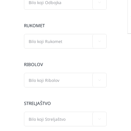

RUKOMET

RIBOLOV

STRELJAŠTVO
