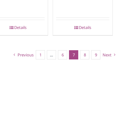
Details
Details
Previous
1
…
6
7
8
9
Next