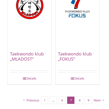
Taekwondo klub
Taekwondo klub
„MLADOST“
„FOKUS“
Details
Details
Previous
1
…
6
7
8
9
Next