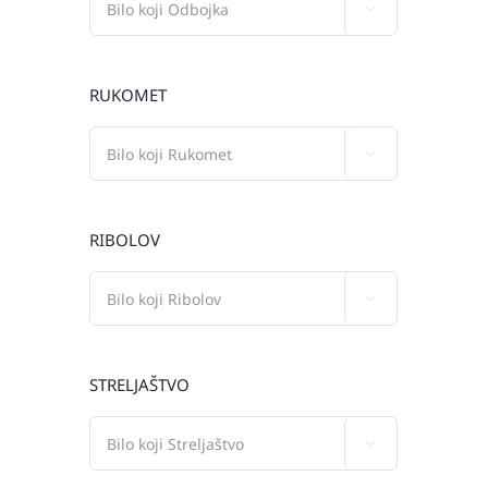

RUKOMET

RIBOLOV

STRELJAŠTVO
