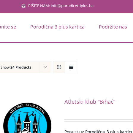
PIŠITE NAM: info@porodicetriplus.ba
anite se
Porodična 3 plus kartica
Podržite nas
Show
24 Products
Atletski klub “Bihać”
Popust uz Porodičnu 3 plus karticu