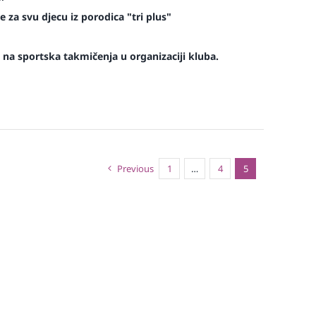
 za svu djecu iz porodica "tri plus"
na sportska takmičenja u organizaciji kluba.
Previous
1
…
4
5