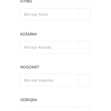
FITNES

KOŠARKA

NOGOMET

ODBOJKA