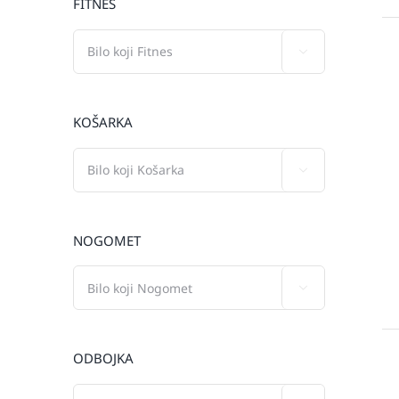
FITNES

KOŠARKA

NOGOMET

ODBOJKA