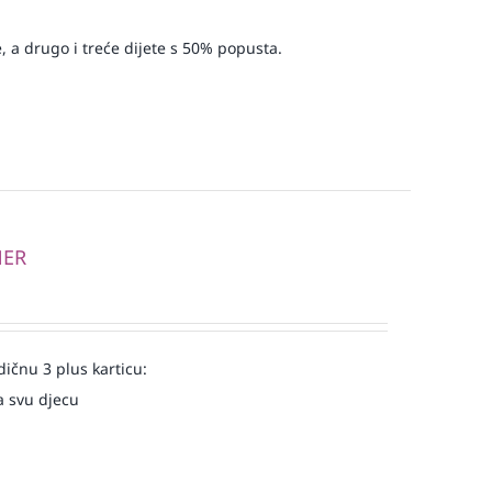
, a drugo i treće dijete s 50% popusta.
NER
ičnu 3 plus karticu:
a svu djecu