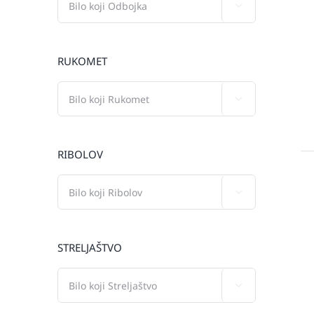

RUKOMET

RIBOLOV

STRELJAŠTVO
