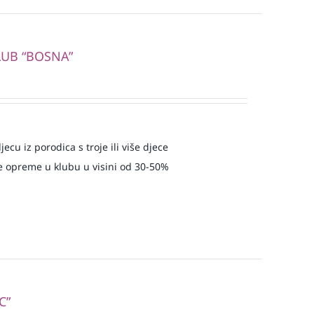
LUB “BOSNA”
ecu iz porodica s troje ili više djece
 opreme u klubu u visini od 30-50%
C”