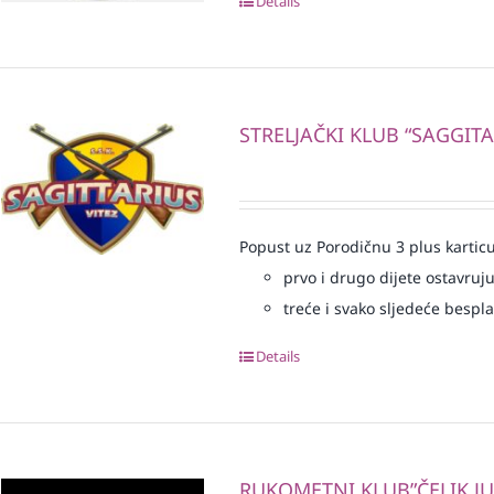
Details
STRELJAČKI KLUB “SAGGITA
Popust uz Porodičnu 3 plus karticu
prvo i drugo dijete ostavruj
treće i svako sljedeće bespl
Details
RUKOMETNI KLUB”ČELIK J