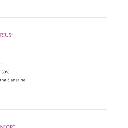
RIUS”
:
u 50%
atna članarina.
UNIOR”