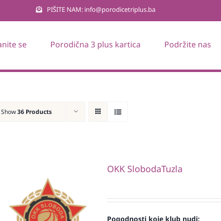
PIŠITE NAM: info@porodicetriplus.ba
anite se
Porodična 3 plus kartica
Podržite nas
Show
36 Products
OKK SlobodaTuzla
Pogodnosti koje klub nudi: