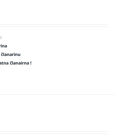
:
rina
 članarinu
atna članairna !