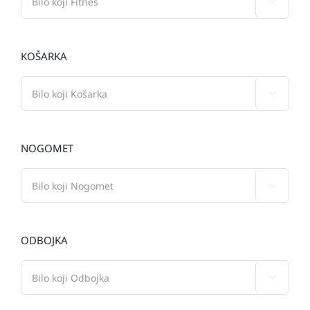

KOŠARKA

NOGOMET

ODBOJKA
