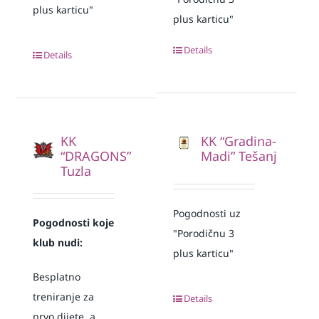
plus karticu"
plus karticu"
Details
Details
KK
KK “Gradina-
“DRAGONS”
Madi” Tešanj
Tuzla
Pogodnosti uz
Pogodnosti koje
"Porodičnu 3
klub nudi:
plus karticu"
Besplatno
treniranje za
Details
prvo dijete, a