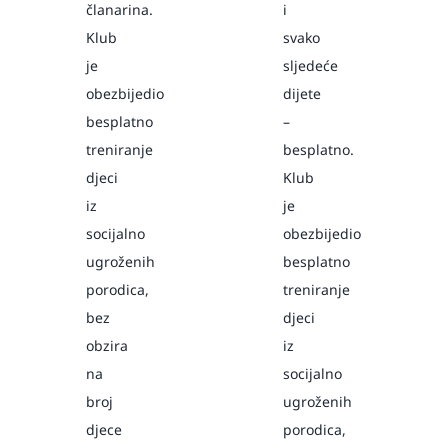
članarina.
i
Klub
svako
je
sljedeće
obezbijedio
dijete
besplatno
–
treniranje
besplatno.
djeci
Klub
iz
je
socijalno
obezbijedio
ugroženih
besplatno
porodica,
treniranje
bez
djeci
obzira
iz
na
socijalno
broj
ugroženih
djece
porodica,