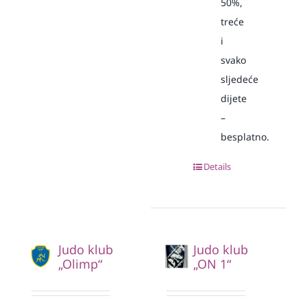
50%,
treće
i
svako
sljedeće
dijete
–
besplatno.
Details
Judo klub
Judo klub
„Olimp“
„ON 1“