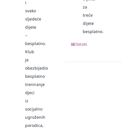
i
za
svako
treće
sljedeće
dijete
dijete
besplatno.
–
besplatno.
Details
Klub
je
obezbijedio
besplatno
treniranje
djeci
iz
socijalno
ugroženih
porodica,