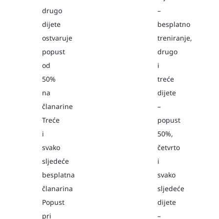
drugo
–
dijete
besplatno
ostvaruje
treniranje,
popust
drugo
od
i
50%
treće
na
dijete
članarine
–
Treće
popust
i
50%,
svako
četvrto
sljedeće
i
besplatna
svako
članarina
sljedeće
Popust
dijete
pri
–