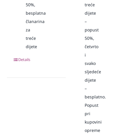
50%,
treće
besplatna
dijete
članarina
–
za
popust
treće
50%,
dijete
četvrto
i
Details
svako
sljedeće
dijete
–
besplatno.
Popust
pri
kupovini
opreme