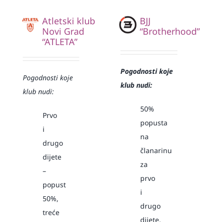
Atletski klub
BJJ
Novi Grad
“Brotherhood”
“ATLETA”
Pogodnosti koje
Pogodnosti koje
klub nudi:
klub nudi:
50%
Prvo
popusta
i
na
drugo
članarinu
dijete
za
–
prvo
popust
i
50%,
drugo
treće
dijete,