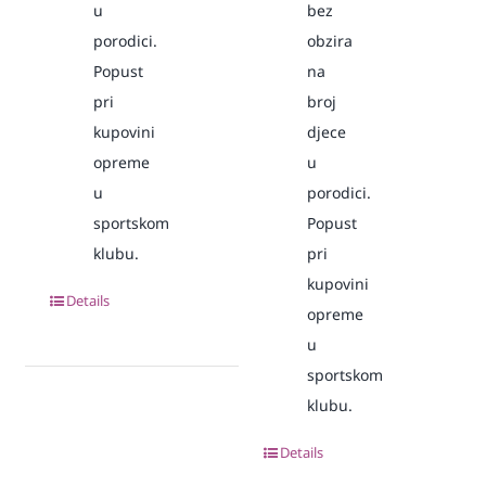
u
bez
porodici.
obzira
Popust
na
pri
broj
kupovini
djece
opreme
u
u
porodici.
sportskom
Popust
klubu.
pri
kupovini
Details
opreme
u
sportskom
klubu.
Details