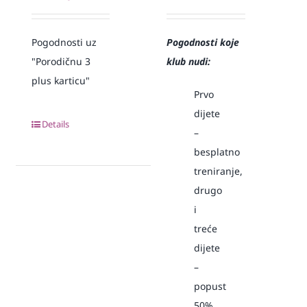
Pogodnosti uz
Pogodnosti koje
"Porodičnu 3
klub nudi:
plus karticu"
Prvo
dijete
Details
–
besplatno
treniranje,
drugo
i
treće
dijete
–
popust
50%,