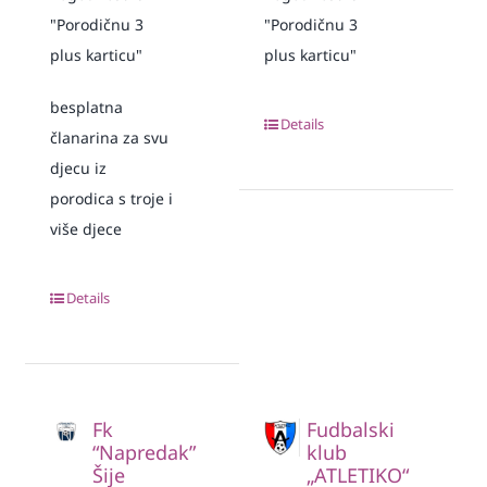
"Porodičnu 3
"Porodičnu 3
plus karticu"
plus karticu"
besplatna
Details
članarina za svu
djecu iz
porodica s troje i
više djece
Details
Fk
Fudbalski
“Napredak”
klub
Šije
„ATLETIKO“