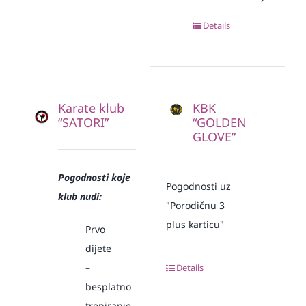
Details
Karate klub
KBK
“SATORI”
“GOLDEN
GLOVE”
Pogodnosti koje
Pogodnosti uz
klub nudi:
"Porodičnu 3
plus karticu"
Prvo
dijete
–
Details
besplatno
treniranje,