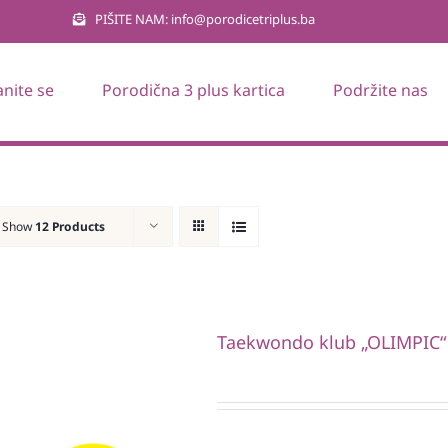
PIŠITE NAM: info@porodicetriplus.ba
anite se
Porodična 3 plus kartica
Podržite nas
Show
12 Products
Taekwondo klub „OLIMPIC“