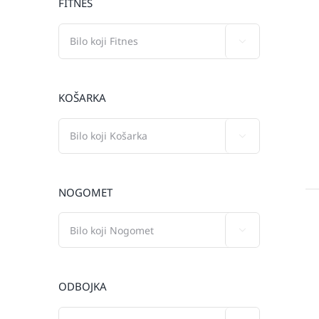
FITNES

KOŠARKA

NOGOMET

ODBOJKA