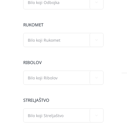

RUKOMET

RIBOLOV

STRELJAŠTVO
