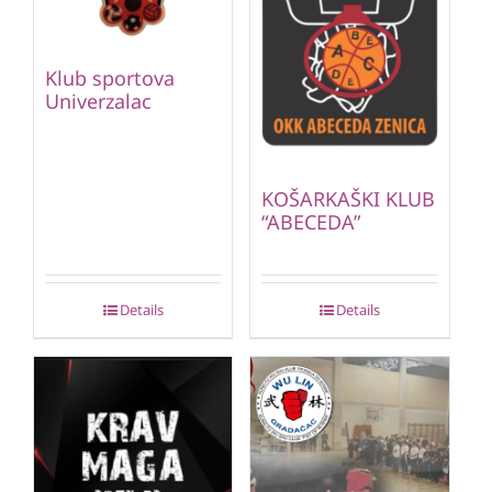
Klub sportova
Univerzalac
KOŠARKAŠKI KLUB
“ABECEDA”
Details
Details