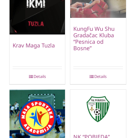
KungFu Wu Shu
Gradačac Kluba
“Pesnica od
Krav Maga Tuzla
Bosne”
Details
Details
NK “POBJEDA”