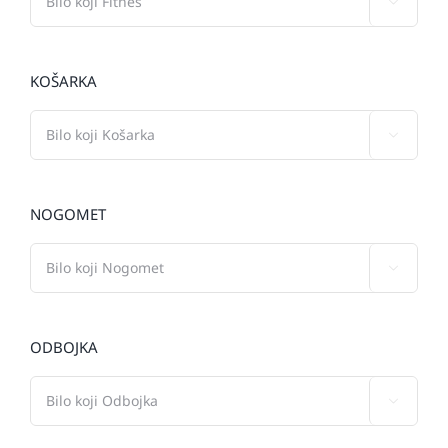

KOŠARKA

NOGOMET

ODBOJKA
