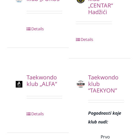
„CENTAR“
Hadžići
Details
Details
Taekwondo
Taekwondo
klub „ALFA“
klub
“TAEKYON”
Pogodnosti koje
Details
klub nudi:
Prvo