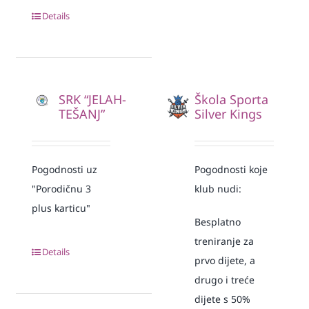
Details
SRK “JELAH-
Škola Sporta
TEŠANJ”
Silver Kings
Pogodnosti uz
Pogodnosti koje
"Porodičnu 3
klub nudi:
plus karticu"
Besplatno
treniranje za
Details
prvo dijete, a
drugo i treće
dijete s 50%