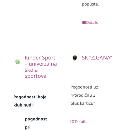
popusta.
Details
Kinder Sport
SK “ZIGANA”
– univerzalna
škola
sportova
Pogodnosti uz
"Porodičnu 3
Pogodnosti koje
plus karticu"
klub nudi:
pogodnost
Details
pri