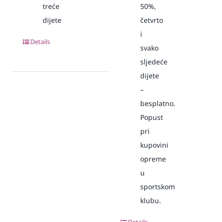
treće
50%,
dijete
četvrto
i
Details
svako
sljedeće
dijete
–
besplatno.
Popust
pri
kupovini
opreme
u
sportskom
klubu.
Details