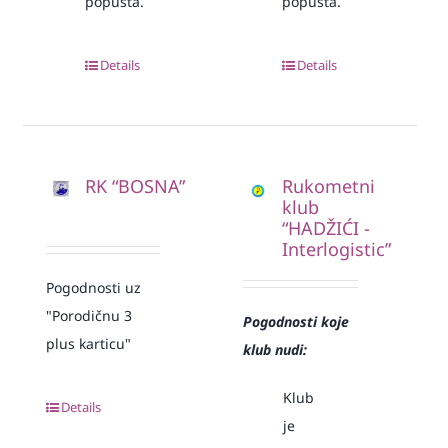
popusta.
popusta.
Details
Details
RK “BOSNA”
Rukometni
klub
“HADŽIĆI -
Interlogistic”
Pogodnosti uz
"Porodičnu 3
Pogodnosti koje
plus karticu"
klub nudi:
Klub
Details
je