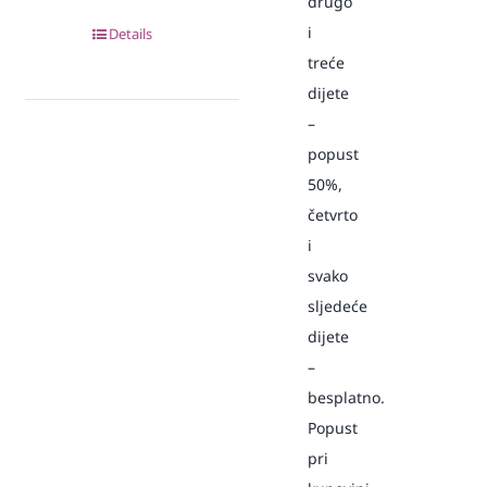
drugo
i
Details
treće
dijete
–
popust
50%,
četvrto
i
svako
sljedeće
dijete
–
besplatno.
Popust
pri