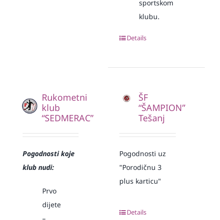
sportskom
klubu.
Details
Rukometni
ŠF
klub
“ŠAMPION”
“SEDMERAC”
Tešanj
Pogodnosti koje
Pogodnosti uz
klub nudi:
"Porodičnu 3
plus karticu"
Prvo
dijete
Details
–