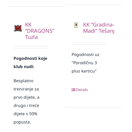
KK
KK “Gradina-
“DRAGONS”
Madi” Tešanj
Tuzla
Pogodnosti uz
Pogodnosti koje
"Porodičnu 3
klub nudi:
plus karticu"
Besplatno
treniranje za
Details
prvo dijete, a
drugo i treće
dijete s 50%
popusta.