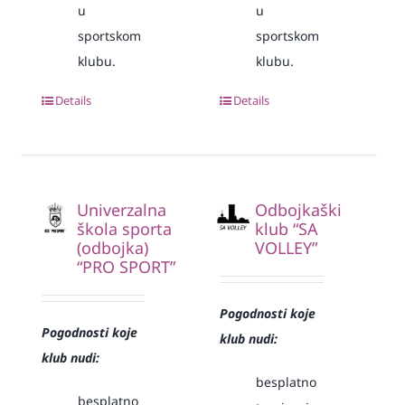
u
u
sportskom
sportskom
klubu.
klubu.
Details
Details
Univerzalna
Odbojkaški
škola sporta
klub “SA
(odbojka)
VOLLEY”
“PRO SPORT”
Pogodnosti koje
Pogodnosti koje
klub nudi:
klub nudi:
besplatno
besplatno