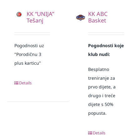
KK “UNIJA”
KK ABC
Tešanj
Basket
Pogodnosti uz
Pogodnosti koje
"Porodičnu 3
klub nudi:
plus karticu"
Besplatno
treniranje za
Details
prvo dijete, a
drugo i treće
dijete s 50%
popusta.
Details