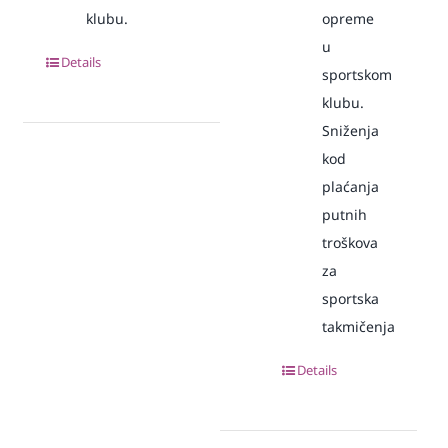
klubu.
opreme
u
Details
sportskom
klubu.
Sniženja
kod
plaćanja
putnih
troškova
za
sportska
takmičenja
Details