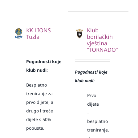
KK LIONS
Klub
Tuzla
borilačkih
vještina
“TORNADO”
Pogodnosti koje
klub nudi:
Pogodnosti koje
klub nudi:
Besplatno
treniranje za
Prvo
prvo dijete, a
dijete
drugo i treće
–
dijete s 50%
besplatno
popusta.
treniranje,