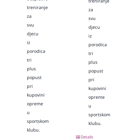
treniranje
treniranje
za
za
svu
svu
djecu
djecu
iz
iz
porodica
porodica
tri
tri
plus
plus
popust
popust
pri
pri
kupovini
kupovini
opreme
opreme
u
u
sportskom
sportskom
klubu.
klubu.
Details