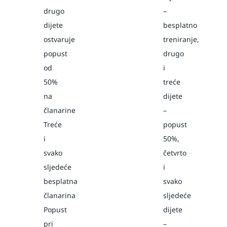
drugo
–
dijete
besplatno
ostvaruje
treniranje,
popust
drugo
od
i
50%
treće
na
dijete
članarine
–
Treće
popust
i
50%,
svako
četvrto
sljedeće
i
besplatna
svako
članarina
sljedeće
Popust
dijete
pri
–