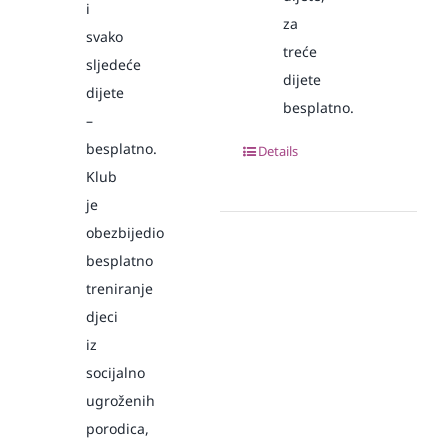
i
za
svako
treće
sljedeće
dijete
dijete
besplatno.
–
besplatno.
Details
Klub
je
obezbijedio
besplatno
treniranje
djeci
iz
socijalno
ugroženih
porodica,