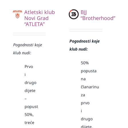
Atletski klub
BJJ
Novi Grad
“Brotherhood”
“ATLETA”
Pogodnosti koje
Pogodnosti koje
klub nudi:
klub nudi:
50%
Prvo
popusta
i
na
drugo
članarinu
dijete
za
–
prvo
popust
i
50%,
drugo
treće
dijete,