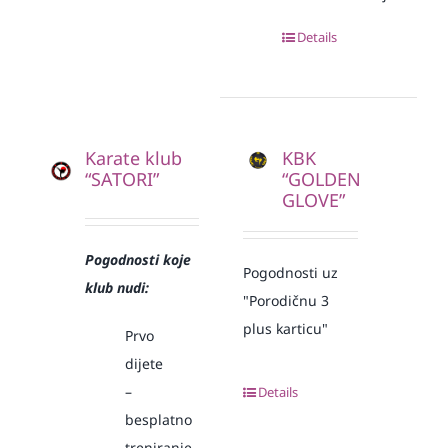
Details
Karate klub
KBK
“SATORI”
“GOLDEN
GLOVE”
Pogodnosti koje
Pogodnosti uz
klub nudi:
"Porodičnu 3
plus karticu"
Prvo
dijete
–
Details
besplatno
treniranje,