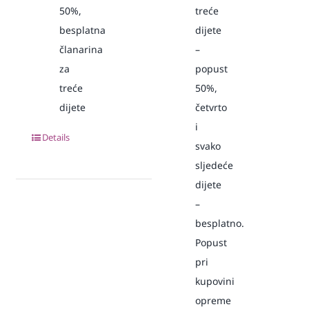
50%,
treće
besplatna
dijete
članarina
–
za
popust
treće
50%,
dijete
četvrto
i
Details
svako
sljedeće
dijete
–
besplatno.
Popust
pri
kupovini
opreme