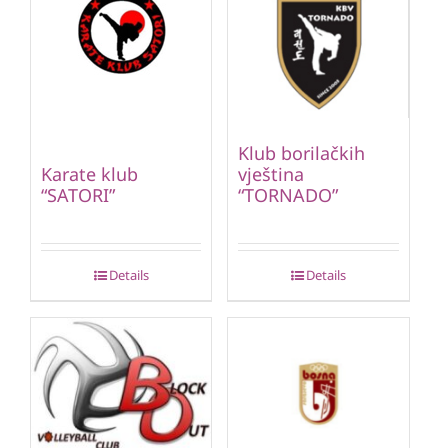
Klub borilačkih
vještina
Karate klub
“TORNADO”
“SATORI”
Details
Details