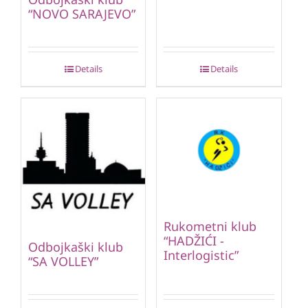
“NOVO SARAJEVO”
Details
Details
Rukometni klub
“HADŽIĆI -
Odbojkaški klub
Interlogistic”
“SA VOLLEY”