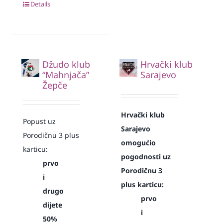
Details
Džudo klub
Hrvački klub
“Mahnjača”
Sarajevo
Žepče
Hrvački klub
Popust uz
Sarajevo
Porodičnu 3 plus
omogućio
karticu:
pogodnosti uz
prvo
Porodičnu 3
i
plus karticu:
drugo
prvo
dijete
i
50%