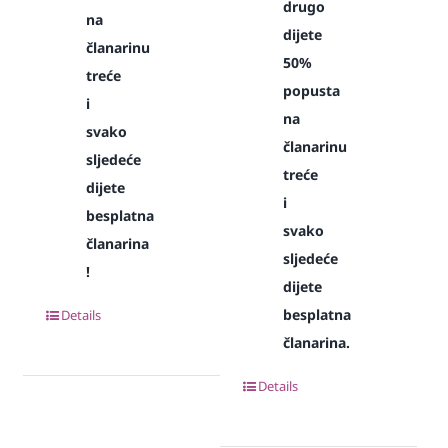
drugo
na
dijete
članarinu
50%
treće
popusta
i
na
svako
članarinu
sljedeće
treće
dijete
i
besplatna
svako
članarina
sljedeće
!
dijete
besplatna
Details
članarina.
Details