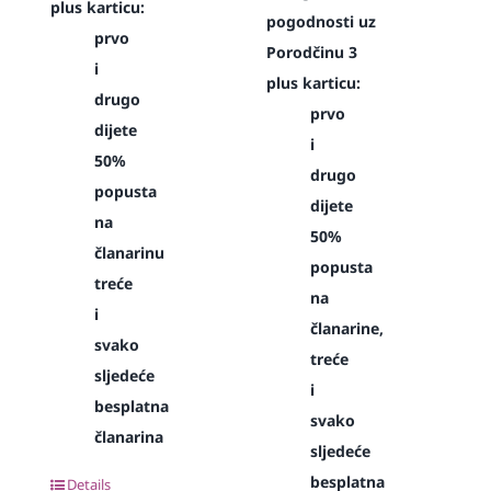
plus karticu:
pogodnosti uz
prvo
Porodčinu 3
i
plus karticu:
drugo
prvo
dijete
i
50%
drugo
popusta
dijete
na
50%
članarinu
popusta
treće
na
i
članarine,
svako
treće
sljedeće
i
besplatna
svako
članarina
sljedeće
besplatna
Details