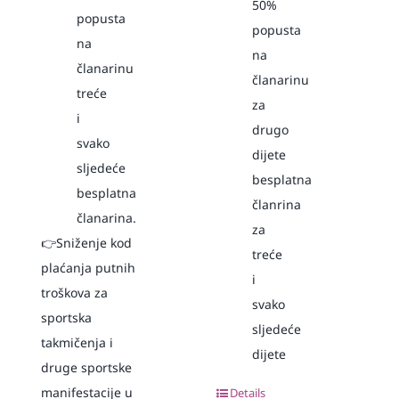
50%
popusta
popusta
na
na
članarinu
članarinu
treće
za
i
drugo
svako
dijete
sljedeće
besplatna
besplatna
članrina
članarina.
za
👉Sniženje kod
treće
plaćanja putnih
i
troškova za
svako
sportska
sljedeće
takmičenja i
dijete
druge sportske
manifestacije u
Details