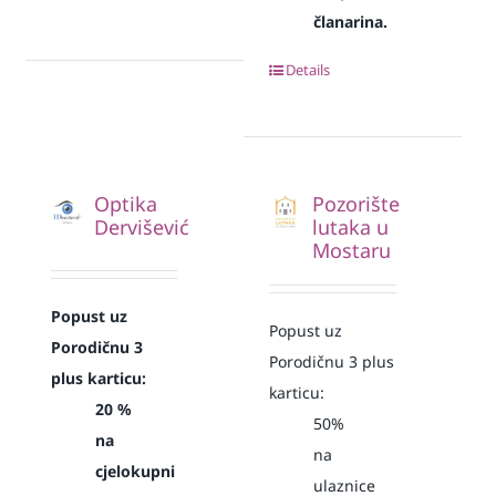
članarina.
Details
Optika
Pozorište
Dervišević
lutaka u
Mostaru
Popust uz
Popust uz
Porodičnu 3
Porodičnu 3 plus
plus karticu:
karticu:
20 %
50%
na
na
cjelokupni
ulaznice