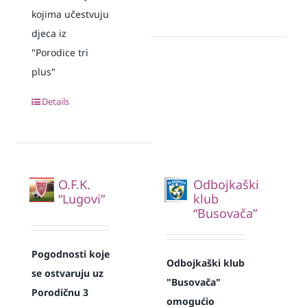
kojima učestvuju
djeca iz
"Porodice tri
plus"
Details
O.F.K.
Odbojkaški
“Lugovi”
klub
“Busovača”
Pogodnosti koje
Odbojkaški klub
se ostvaruju uz
"Busovača"
Porodičnu 3
omogućio