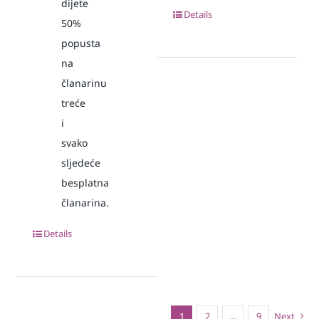
dijete
Details
50%
popusta
na
članarinu
treće
i
svako
sljedeće
besplatna
članarina.
Details
1
2
…
9
Next