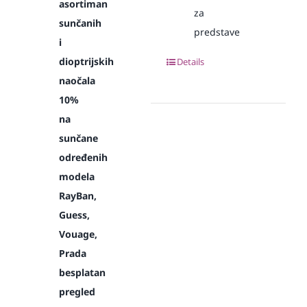
asortiman
za
sunčanih
predstave
i
dioptrijskih
Details
naočala
10%
na
sunčane
određenih
modela
RayBan,
Guess,
Vouage,
Prada
besplatan
pregled