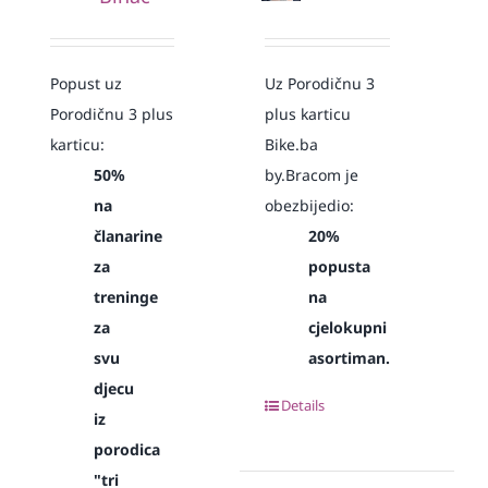
Popust uz
Uz Porodičnu 3
Porodičnu 3 plus
plus karticu
karticu:
Bike.ba
50%
by.Bracom je
na
obezbijedio:
članarine
20%
za
popusta
treninge
na
za
cjelokupni
svu
asortiman.
djecu
Details
iz
porodica
"tri