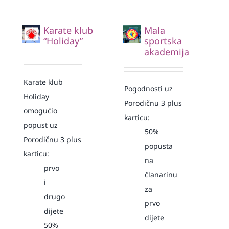
Karate klub
Mala
“Holiday”
sportska
akademija
Karate klub
Pogodnosti uz
Holiday
Porodičnu 3 plus
omogućio
karticu:
popust uz
50%
Porodičnu 3 plus
popusta
karticu:
na
prvo
članarinu
i
za
drugo
prvo
dijete
dijete
50%