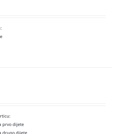
:
ve
rticu:
 prvo dijete
 drugo dijete