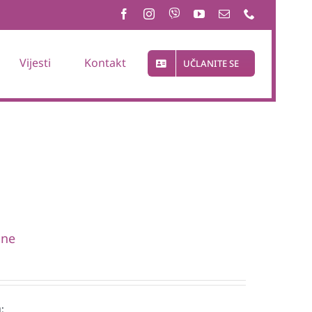
Vijesti
Kontakt
UČLANITE SE
one
: