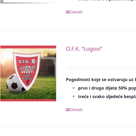
Details
O.F.K. “Lugovi”
Pogodnosti koje se ostvaruju uz 
prvo i drugo dijete 50% po
treće i svako sljedeće bespl
Details