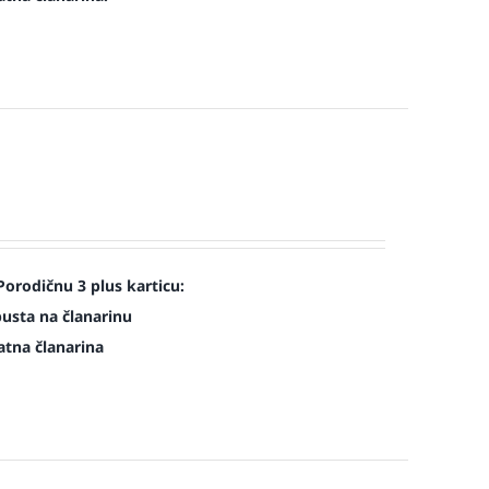
Porodičnu 3 plus karticu:
pusta na članarinu
atna članarina