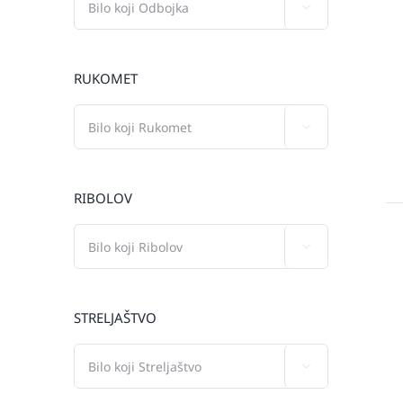

RUKOMET

RIBOLOV

STRELJAŠTVO
