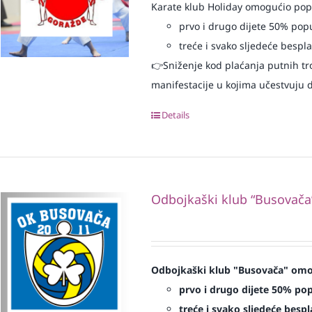
Karate klub Holiday omogućio popu
prvo i drugo dijete 50% pop
treće i svako sljedeće bespl
👉Sniženje kod plaćanja putnih tr
manifestacije u kojima učestvuju dj
Details
Odbojkaški klub “Busovača
Odbojkaški klub "Busovača" omog
prvo i drugo dijete 50% pop
treće i svako sljedeće bespl