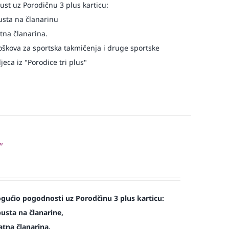
st uz Porodičnu 3 plus karticu:
usta na članarinu
atna članarina.
oškova za sportska takmičenja i druge sportske
eca iz "Porodice tri plus"
”
ućio pogodnosti uz Porodčinu 3 plus karticu:
usta na članarine,
atna članarina.