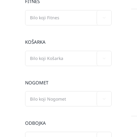
FITNES

KOŠARKA

NOGOMET

ODBOJKA