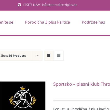
PIŠITE NAM: info@porodicetriplus.ba
anite se
Porodična 3 plus kartica
Podržite nas
Show
36 Products
Sportsko – plesni klub Thr
Popust uz Porodičnu 3 plus karticu